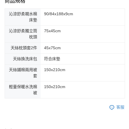
商品規格
沁涼舒柔親水棉
90/84x188x9cm
床墊
沁涼舒柔獨立筒
75x45cm
枕頭
天絲枕頭套2件
45x75cm
天絲換洗床包
符合床墊
天絲鋪棉兩用被
150x210cm
套
輕量保暖水洗棉
150x210cm
被
客服