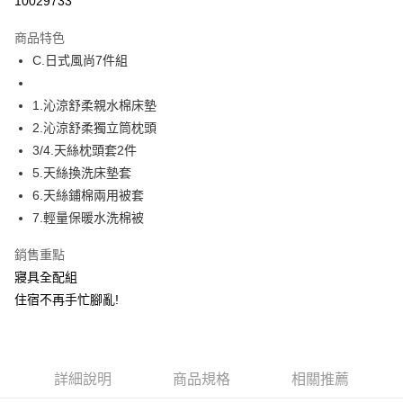
10029733
Apple Pay
商品特色
街口支付
C.日式風尚7件組
全盈+PAY
1.沁涼舒柔親水棉床墊
2.沁涼舒柔獨立筒枕頭
運送方式
3/4.天絲枕頭套2件
物流宅配
5.天絲換洗床墊套
每筆NT$150，滿NT$1,599(含以上)免運費
6.天絲鋪棉兩用被套
7.輕量保暖水洗棉被
銷售重點
寢具全配組
住宿不再手忙腳亂!
詳細說明
商品規格
相關推薦