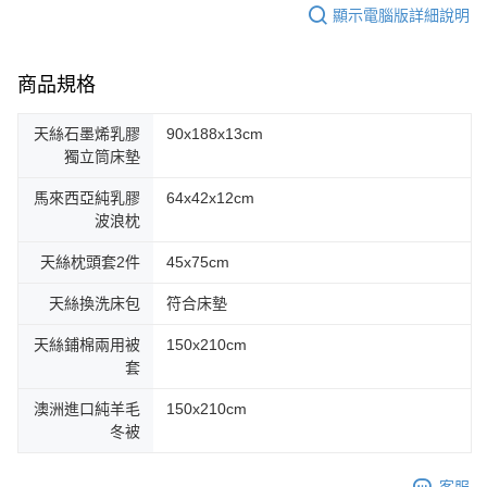
顯示電腦版詳細說明
商品規格
天絲石墨烯乳膠
90x188x13cm
獨立筒床墊
馬來西亞純乳膠
64x42x12cm
波浪枕
天絲枕頭套2件
45x75cm
天絲換洗床包
符合床墊
天絲鋪棉兩用被
150x210cm
套
澳洲進口純羊毛
150x210cm
冬被
客服