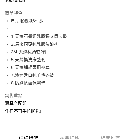
10029805
Apple Pay
商品特色
街口支付
E.助眠機能8件組
全盈+PAY
1.天絲石墨烯乳膠獨立筒床墊
2.馬來西亞純乳膠波浪枕
運送方式
3/4.天絲枕頭套2件
物流宅配
5.天絲換洗床墊套
每筆NT$150，滿NT$1,599(含以上)免運費
6.天絲鋪棉兩用被套
7.澳洲進口純羊毛冬被
8.防螨抗菌保潔墊
銷售重點
寢具全配組
住宿不再手忙腳亂!
詳細說明
商品規格
相關推薦