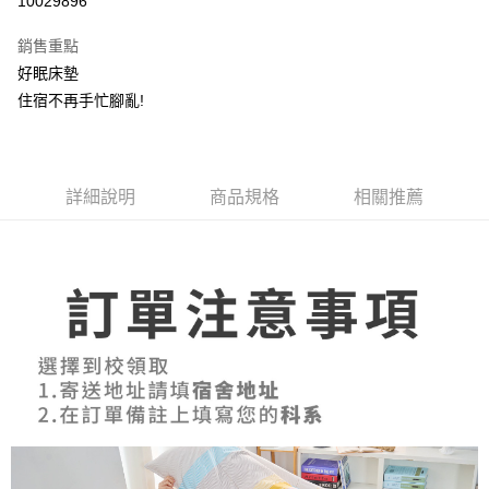
10029896
Apple Pay
銷售重點
街口支付
好眠床墊
住宿不再手忙腳亂!
全盈+PAY
運送方式
詳細說明
商品規格
相關推薦
物流宅配
每筆NT$150，滿NT$1,599(含以上)免運費