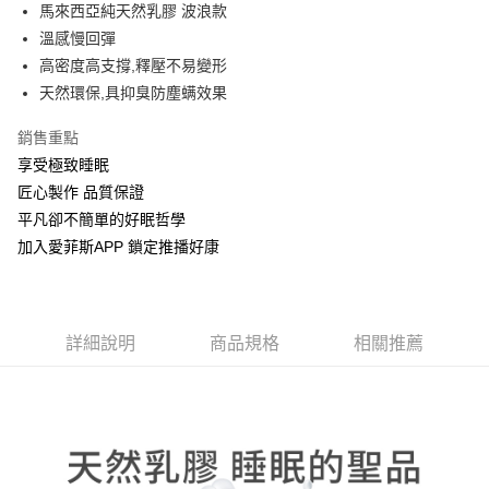
街口支付
馬來西亞純天然乳膠 波浪款
溫感慢回彈
全盈+PAY
高密度高支撐,釋壓不易變形
天然環保,具抑臭防塵螨效果
運送方式
物流宅配
銷售重點
每筆NT$150，滿NT$1,599(含以上)免運費
享受極致睡眠
匠心製作 品質保證
平凡卻不簡單的好眠哲學
加入愛菲斯APP 鎖定推播好康
詳細說明
商品規格
相關推薦