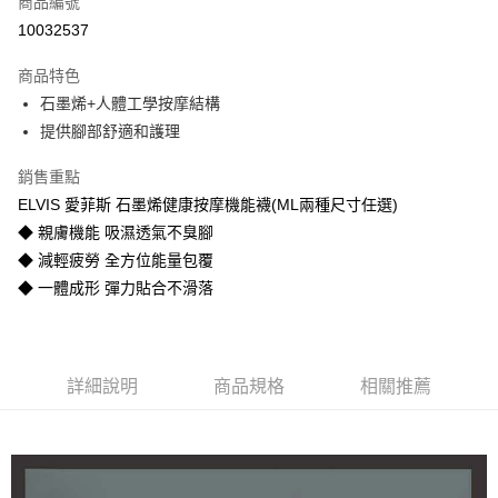
商品編號
LINE Pay
10032537
Apple Pay
商品特色
街口支付
石墨烯+人體工學按摩結構
提供腳部舒適和護理
全盈+PAY
銷售重點
運送方式
ELVIS 愛菲斯 石墨烯健康按摩機能襪(ML兩種尺寸任選)
物流宅配
◆ 親膚機能 吸濕透氣不臭腳
每筆NT$150，滿NT$1,599(含以上)免運費
◆ 減輕疲勞 全方位能量包覆
◆ 一體成形 彈力貼合不滑落
詳細說明
商品規格
相關推薦