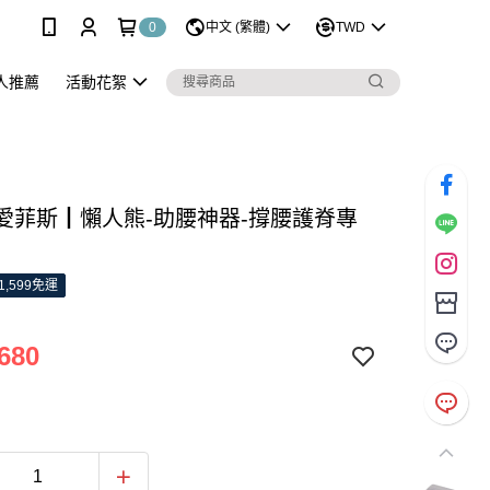
0
中文 (繁體)
TWD
人推薦
活動花絮
S 愛菲斯┃懶人熊-助腰神器-撐腰護脊專
1,599免運
680