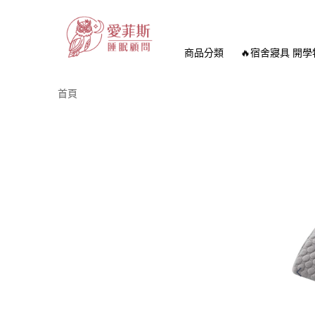
商品分類
🔥宿舍寢具 開學
首頁