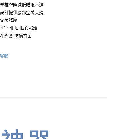
50，滿NT$1,599(含以上)免運費
部脊椎空隙減低睡眠不適
度設計提供腰部空隙支撐
整完美釋壓
計 仰、側睡 貼心照護
緹花外套 防螨抗菌
客服