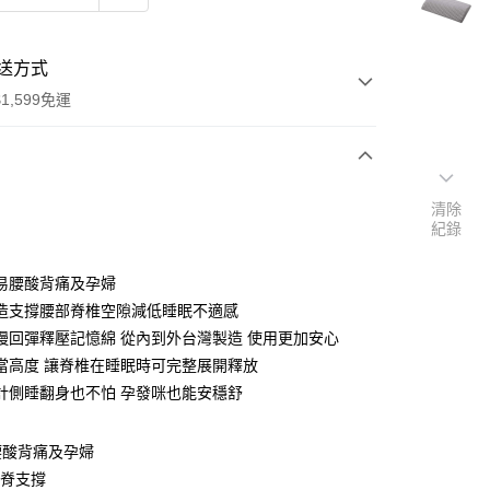
送方式
1,599免運
次付款
清除
紀錄
易腰酸背痛及孕婦
造支撐腰部脊椎空隙減低睡眠不適感
慢回彈釋壓記憶綿 從內到外台灣製造 使用更加安心
當高度 讓脊椎在睡眠時可完整展開釋放
計側睡翻身也不怕 孕發咪也能安穩舒
腰酸背痛及孕婦
腰脊支撐