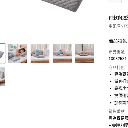
付款與運
宅配滿NT$
付款方式
商品特色
信用卡一
商品編號
10032581
LINE Pay
商品特色
Apple Pay
專為容
量身打
街口支付
高密度
全盈+PAY
提供適
加長設
銷售重點
運送方式
專為容易
物流宅配
● 零壓力