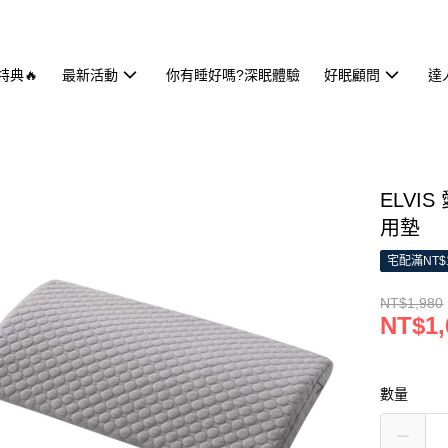
特典🔥
最新活動
你有睡好嗎?深眠體驗
好眠顧問
達
ELVI
用墊
宅配滿NT$
NT$1,980
NT$1,
數量