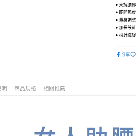
每筆NT$1
● 支撐腰
● 腰間弧
● 量身調
● 加長設
● 棉針織
分享
說明
商品規格
相關推薦