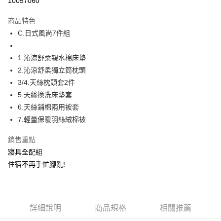
10057060
Apple Pay
商品特色
街口支付
C.日式風尚7件組
全盈+PAY
1.沁涼舒柔親水棉床墊
2.沁涼舒柔獨立筒枕頭
運送方式
3/4.天絲枕頭套2件
物流宅配
5.天絲換洗床墊套
每筆NT$150，滿NT$1,599(含以上)免運費
6.天絲鋪棉兩用被套
7.輕量保暖羽絲絨棉被
銷售重點
寢具全配組
住宿不再手忙腳亂!
詳細說明
商品規格
相關推薦