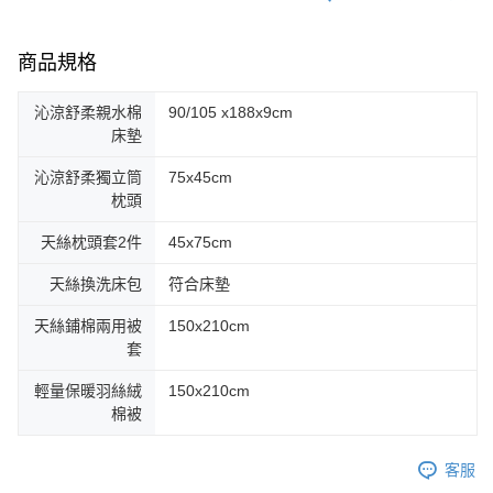
商品規格
沁涼舒柔親水棉
90/105 x188x9cm
床墊
沁涼舒柔獨立筒
75x45cm
枕頭
天絲枕頭套2件
45x75cm
天絲換洗床包
符合床墊
天絲鋪棉兩用被
150x210cm
套
輕量保暖羽絲絨
150x210cm
棉被
客服