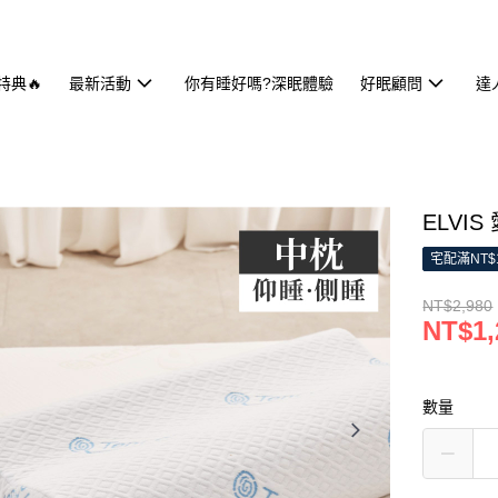
特典🔥
最新活動
你有睡好嗎?深眠體驗
好眠顧問
達
ELVI
宅配滿NT$
NT$2,980
NT$1,
數量