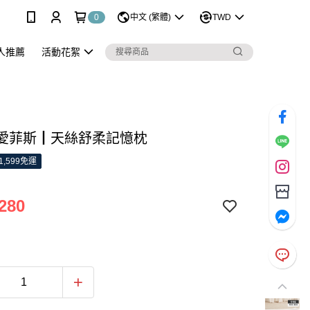
0
中文 (繁體)
TWD
人推薦
活動花絮
S 愛菲斯┃天絲舒柔記憶枕
1,599免運
280