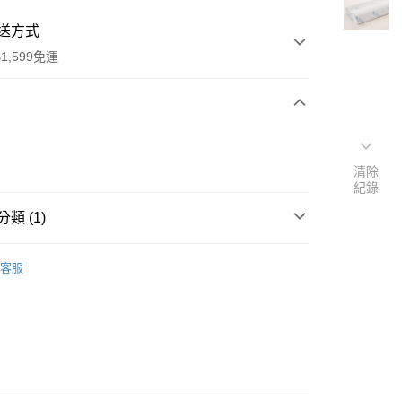
送方式
1,599免運
次付款
清除
紀錄
類 (1)
 枕頭
中枕
客服
50，滿NT$1,599(含以上)免運費