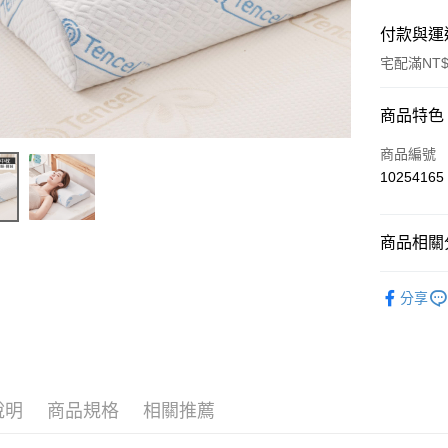
付款與運
宅配滿NT$
付款方式
商品特色
信用卡一
商品編號
10254165
LINE Pay
Apple Pay
商品相關分
街口支付
支撐釋壓 │
分享
全盈+PAY
運送方式
物流宅配
說明
商品規格
相關推薦
每筆NT$1