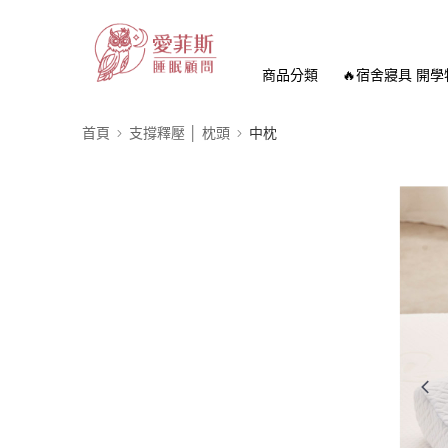
商品分類
🔥宿舍寢具 開學
首頁
支撐釋壓 │ 枕頭
中枕