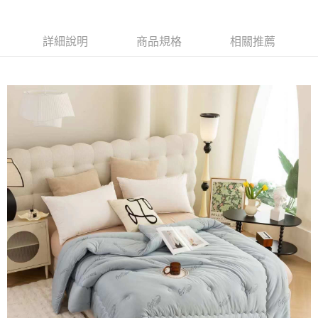
6 期 0 利率 每期
NT$213
21家銀行
合作金庫商業銀行
第一商業銀行
華南商業銀行
彰化商業銀行
合作金庫商業銀行
第一商業銀行
LINE Pay
詳細說明
商品規格
相關推薦
上海商業儲蓄銀行
台北富邦商業銀行
華南商業銀行
彰化商業銀行
國泰世華商業銀行
兆豐國際商業銀行
Apple Pay
上海商業儲蓄銀行
台北富邦商業銀行
臺灣中小企業銀行
台中商業銀行
國泰世華商業銀行
兆豐國際商業銀行
匯豐（台灣）商業銀行
華泰商業銀行
街口支付
臺灣中小企業銀行
台中商業銀行
聯邦商業銀行
遠東國際商業銀行
匯豐（台灣）商業銀行
華泰商業銀行
悠遊付
元大商業銀行
永豐商業銀行
聯邦商業銀行
遠東國際商業銀行
玉山商業銀行
星展（台灣）商業銀行
元大商業銀行
永豐商業銀行
全盈+PAY
台新國際商業銀行
中國信託商業銀行
玉山商業銀行
星展（台灣）商業銀行
台灣樂天信用卡公司
台新國際商業銀行
中國信託商業銀行
運送方式
台灣樂天信用卡公司
物流宅配
每筆NT$150，滿NT$1,599(含以上)免運費