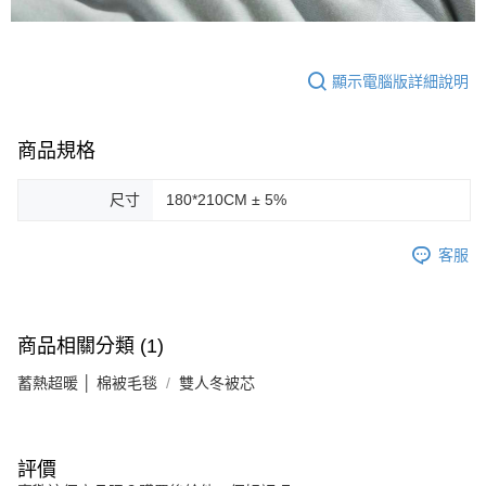
顯示電腦版詳細說明
商品規格
尺寸
180*210CM ± 5%
客服
商品相關分類 (1)
蓄熱超暖 │ 棉被毛毯
雙人冬被芯
評價