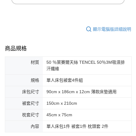
顯示電腦版詳細說明
商品規格
材質
50 ％萊賽爾天絲 TENCEL 50％3M吸濕排
汗纖維
規格
單人床包被套4件組
床包尺寸
90cm x 186cm x 12cm 薄款床墊適用
被套尺寸
150cm x 210cm
枕套尺寸
45cm x 75cm
內容
單人床包1件 被套1件 枕頭套 2件