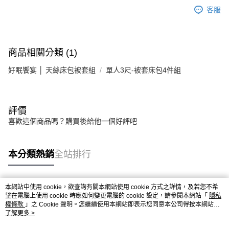
客服
商品相關分類 (1)
好眠饗宴 │ 天絲床包被套組
單人3尺-被套床包4件組
評價
喜歡這個商品嗎？購買後給他一個好評吧
本分類熱銷
全站排行
本網站中使用 cookie，欲查詢有關本網站使用 cookie 方式之詳情，及若您不希
熱門標籤
望在電腦上使用 cookie 時應如何變更電腦的 cookie 設定，請參閱本網站「
隱私
權條款
」之 Cookie 聲明。您繼續使用本網站即表示您同意本公司得按本網站使
用條款之 Cookie 聲明使用 cookie。
了解更多 >