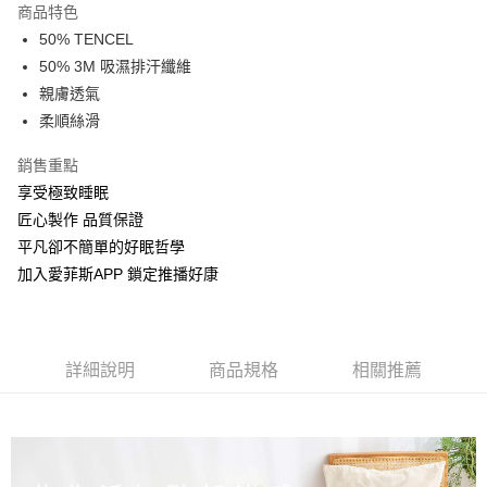
商品特色
街口支付
50% TENCEL
50% 3M 吸濕排汗纖維
全盈+PAY
親膚透氣
柔順絲滑
運送方式
物流宅配
銷售重點
每筆NT$150，滿NT$1,599(含以上)免運費
享受極致睡眠
匠心製作 品質保證
平凡卻不簡單的好眠哲學
加入愛菲斯APP 鎖定推播好康
詳細說明
商品規格
相關推薦