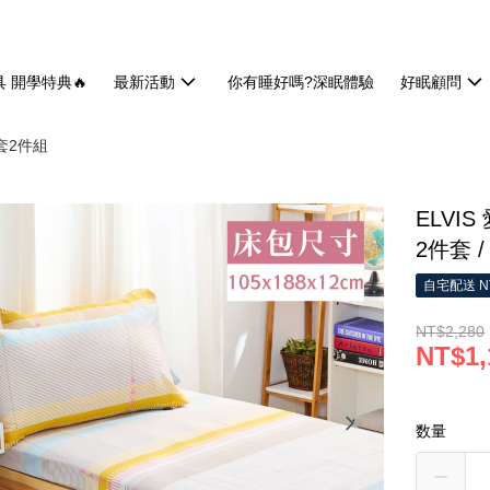
具 開學特典🔥
最新活動
你有睡好嗎?深眠體驗
好眠顧問
套2件組
ELVIS
2件套 
自宅配送 N
NT$2,280
NT$1,
数量