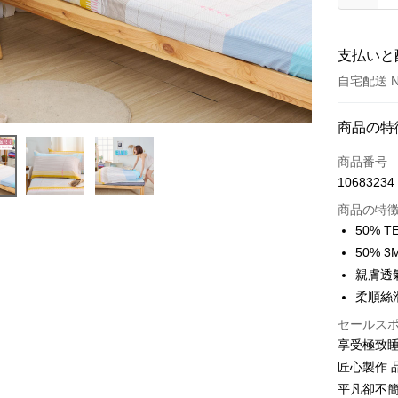
支払いと
自宅配送 N
お支払い
商品の特
クレジット
商品番号
10683234
LINE Pay
商品の特
Apple Pay
50% T
50% 
JKOPAY
親膚透
Plus Pay
柔順絲
セールス
配送方法
享受極致
匠心製作 
物流宅配
平凡卻不