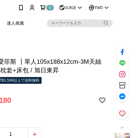
0
日本語
TWD
達人推薦
 愛菲斯 ┃單人105x188x12cm-3M天絲
/ 枕套+床包 / 旭日東昇
T$1,599以上で送料無料
180