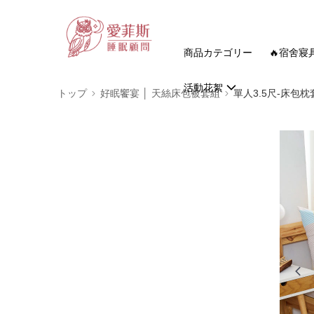
商品カテゴリー
🔥宿舍寢
活動花絮
トップ
好眠饗宴 │ 天絲床包被套組
單人3.5尺-床包枕