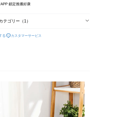
$150、NT$1,599以上で送料無料
APP 鎖定推播好康
カテゴリー（1）
│ 天絲床包被套組
單人3.5尺-床包枕套2件組
する
カスタマーサービス