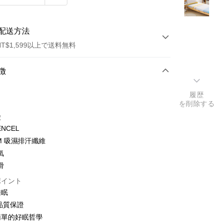
配送方法
T$1,599以上で送料無料
方法
徴
カード1回払い
履歴
を削除する
徴
ENCEL
3M 吸濕排汗纖維
氣
滑
ポイント
睡眠
品質保證
簡單的好眠哲學