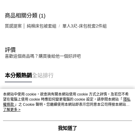
商品相關分類 (1)
質感提案 │ 純棉床包被套組
單人3尺-床包枕套2件組
評價
喜歡這個商品嗎？購買後給他一個好評吧
本分類熱銷
全站排行
本網站中使用 cookie，欲查詢有關本網站使用 cookie 方式之詳情，及若您不希
熱門標籤
望在電腦上使用 cookie 時應如何變更電腦的 cookie 設定，請參閱本網站「
隱私
權條款
」之 Cookie 聲明。您繼續使用本網站即表示您同意本公司得按本網站使
用條款之 Cookie 聲明使用 cookie。
了解更多 >
我知道了