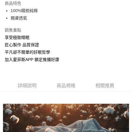
商品特色
街口支付
100%精梳純棉
親膚透氣
全盈+PAY
銷售重點
運送方式
享受極致睡眠
付款後全家取貨
匠心製作 品質保證
每筆NT$120，滿NT$1,500(含以上)免運費
平凡卻不簡單的好眠哲學
加入愛菲斯APP 鎖定推播好康
付款後7-11取貨
每筆NT$120，滿NT$1,500(含以上)免運費
物流宅配
詳細說明
商品規格
相關推薦
每筆NT$150，滿NT$1,599(含以上)免運費