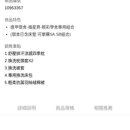
商品編號
LINE Pay
10953357
Apple Pay
商品特色
街口支付
逢甲宿舍-福星男-輕彩學舍專用組合
(宿舍已含床墊.可單購SA.SB組合)
悠遊付
銷售重點
全盈+PAY
1.舒壓排汗涼感四季枕
2.換洗枕頭套X2
運送方式
3.換洗被套
物流宅配
4.專用換洗床包
每筆NT$150，滿NT$1,599(含以上)免運費
5.輕柔抗菌羽絲絨棉被
詳細說明
商品規格
相關推薦