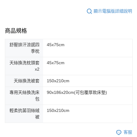
顯示電腦版詳細說明
商品規格
舒壓排汗涼感四
45x75cm
季枕
天絲換洗枕頭套
45x75cm
x2
天絲換洗被套
150x210cm
專用天絲換洗床
90x186x20cm(可包覆厚款床墊)
包
輕柔抗菌羽絲絨
150x210cm
被
客服