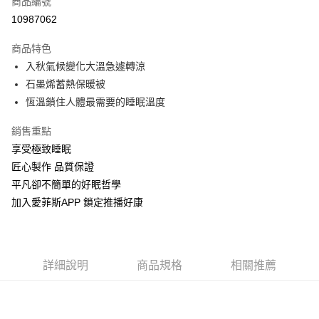
商品編號
LINE Pay
10987062
Apple Pay
商品特色
街口支付
入秋氣候變化大溫急遽轉涼
石墨烯蓄熱保暖被
全盈+PAY
恆溫鎖住人體最需要的睡眠溫度
運送方式
銷售重點
物流宅配
享受極致睡眠
每筆NT$150，滿NT$1,599(含以上)免運費
匠心製作 品質保證
平凡卻不簡單的好眠哲學
加入愛菲斯APP 鎖定推播好康
詳細說明
商品規格
相關推薦