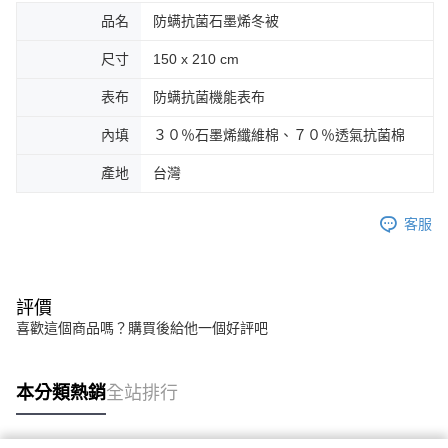
品名
防螨抗菌石墨烯冬被
尺寸
150 x 210 cm
表布
防螨抗菌機能表布
內填
３０％石墨烯纖維棉、７０％透氣抗菌棉
產地
台灣
客服
評價
喜歡這個商品嗎？購買後給他一個好評吧
本分類熱銷
全站排行