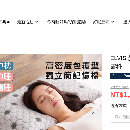
特典🔥
最新活動
你有睡好嗎?深眠體驗
好眠顧問
達
ELVI
雲科
Penuh Pen
NT$2,980
NT$1,
送貨方式
雲科到校