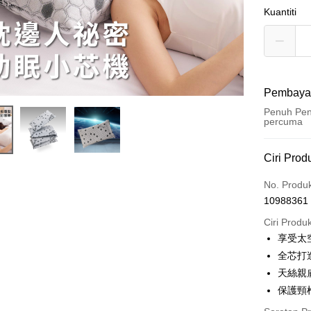
Kuantiti
Pembaya
Penuh Pen
percuma
Kaedah 
Ciri Prod
Kad Kredi
No. Produ
10988361
LINE Pay
Ciri Produ
Apple Pay
享受太
全芯打
JKOPAY
天絲親
Plus PAY
保護頸