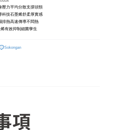
roduk
Penghantaran
身壓力平均分散支撐頭頸
導科技石墨烯舒柔厚實感
濕排熱高速傳導不悶熱
sanan | Penghantaran percuma untuk pesanan
墨烯有效抑制細菌孳生
atau lebih
Sokongan