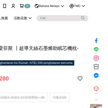
0
Bahasa Melayu
TWD
人推薦
活動花絮
S 愛菲斯 ┃超導天絲石墨烯助眠芯機枕-
ghantaran Ke Rumah, NT$1,599 penghataran percuma
280
領取8.30至8.31管理學院一館
宅配到府