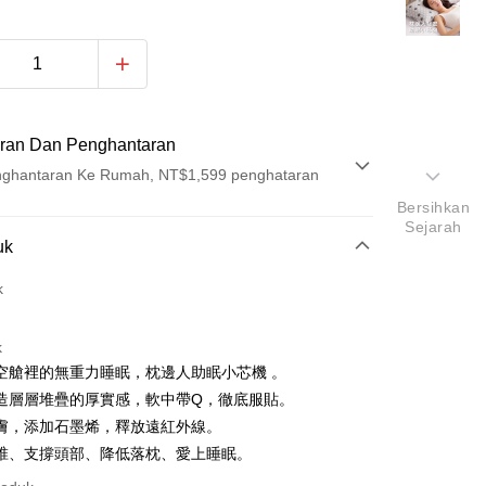
ran Dan Penghantaran
ghantaran Ke Rumah, NT$1,599 penghataran
Bersihkan
Sejarah
Pembayaran
uk
t (Bayaran Penuh)
k
k
空艙裡的無重力睡眠，枕邊人助眠小芯機 。
造層層堆疊的厚實感，軟中帶Q，徹底服貼。
膚，添加石墨烯，釋放遠紅外線。
椎、支撐頭部、降低落枕、愛上睡眠。