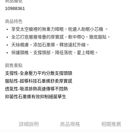
商品編號
LINE Pay
10988361
Apple Pay
商品特色
街口支付
享受太空艙裡的無重力睡眠，枕邊人助眠小芯機 。
全芯打造層層堆疊的厚實感，軟中帶Q，徹底服貼。
全盈+PAY
天絲親膚，添加石墨烯，釋放遠紅外線。
保護頸椎、支撐頭部、降低落枕、愛上睡眠。
運送方式
物流宅配
銷售重點
每筆NT$150，滿NT$1,599(含以上)免運費
支撐性-全身壓力平均分散支撐頭頸
服貼性-超導科技石墨烯舒柔厚實感
透氣性-吸濕排熱高速傳導不悶熱
抑菌性石墨烯有效抑制細菌孳生
詳細說明
商品規格
相關推薦