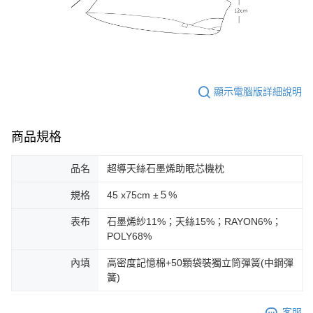
顯示電腦版詳細說明
商品規格
品名
超導天絲石墨烯助眠芯機枕
規格
45 x75cm ±５%
表布
石墨烯紗11%；天絲15%；RAYON6%；
POLY68%
內填
高密度記憶棉+50顆袋裝獨立筒彈簧(中鋼彈
簧)
客服