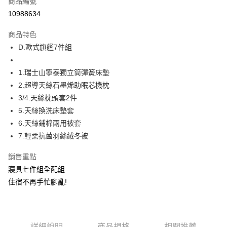
商品編號
LINE Pay
10988634
Apple Pay
商品特色
街口支付
D.歐式旗艦7件組
悠遊付
1.瑞士山寧泰獨立筒彈簧床墊
全盈+PAY
2.超導天絲石墨烯助眠芯機枕
3/4.天絲枕頭套2件
運送方式
5.天絲換洗床墊套
6.天絲鋪棉兩用被套
物流宅配
7.輕柔抗菌羽絲絨冬被
每筆NT$150，滿NT$1,599(含以上)免運費
銷售重點
寢具七件組全配組
住宿不再手忙腳亂!
詳細說明
商品規格
相關推薦