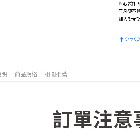
匠心製作 
運送方式
平凡卻不
物流宅配
加入愛菲斯
每筆NT$1
分享
說明
商品規格
相關推薦