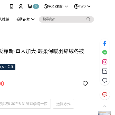
0
中文 (繁體)
TWD
人推薦
活動花絮
S 愛菲斯-單人加大-輕柔保暖羽絲絨冬被
1,599免運
00
領取8.30至8.31管理學院一館
送貨方式