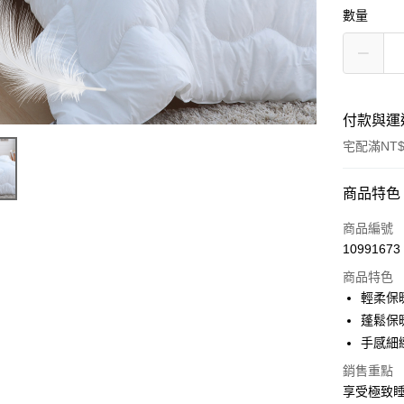
數量
付款與運
宅配滿NT$
付款方式
商品特色
信用卡一
商品編號
10991673
LINE Pay
商品特色
Apple Pay
輕柔保
蓬鬆保
街口支付
手感細
全盈+PAY
銷售重點
享受極致