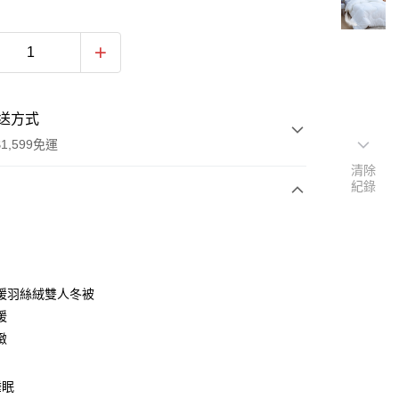
送方式
1,599免運
清除
紀錄
次付款
暖羽絲絨雙人冬被
暖
緻
睡眠