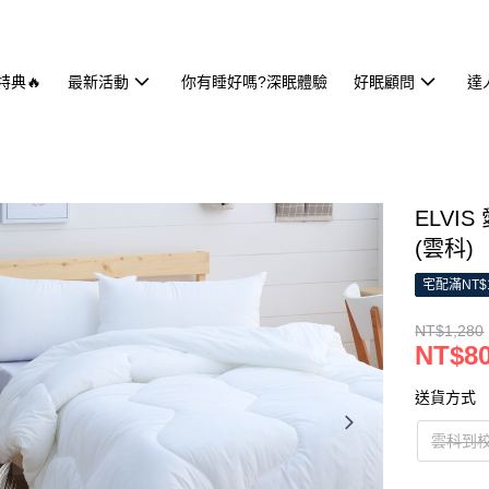
特典🔥
最新活動
你有睡好嗎?深眠體驗
好眠顧問
達
ELVI
(雲科)
宅配滿NT$
NT$1,280
NT$8
送貨方式
雲科到校