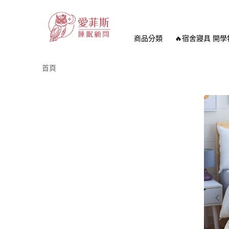
商品分類
🔥宿舍寢具 開學
首頁