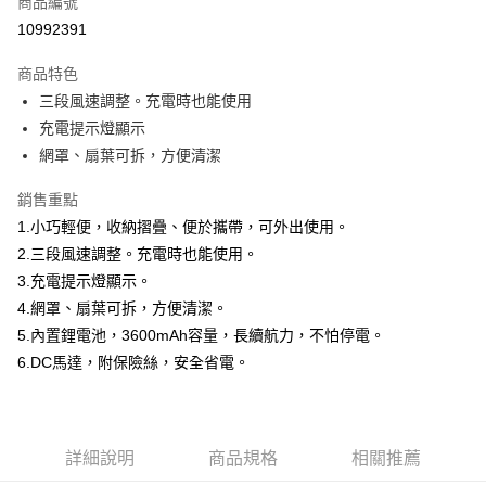
商品編號
LINE Pay
10992391
Apple Pay
商品特色
街口支付
三段風速調整。充電時也能使用
充電提示燈顯示
悠遊付
網罩、扇葉可拆，方便清潔
全盈+PAY
銷售重點
1.小巧輕便，收納摺疊、便於攜帶，可外出使用。
運送方式
2.三段風速調整。充電時也能使用。
物流宅配
3.充電提示燈顯示。
每筆NT$150，滿NT$1,599(含以上)免運費
4.網罩、扇葉可拆，方便清潔。
5.內置鋰電池，3600mAh容量，長續航力，不怕停電。
6.DC馬達，附保險絲，安全省電。
詳細說明
商品規格
相關推薦