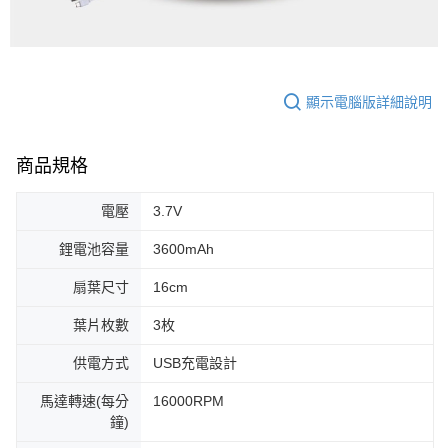
顯示電腦版詳細說明
商品規格
電壓
3.7V
鋰電池容量
3600mAh
扇葉尺寸
16cm
葉片枚數
3枚
供電方式
USB充電設計
馬達轉速(每分
16000RPM
鐘)