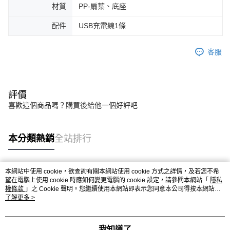
材質
PP-扇葉、底座
配件
USB充電線1條
客服
評價
喜歡這個商品嗎？購買後給他一個好評吧
本分類熱銷
全站排行
本網站中使用 cookie，欲查詢有關本網站使用 cookie 方式之詳情，及若您不希
熱門標籤
望在電腦上使用 cookie 時應如何變更電腦的 cookie 設定，請參閱本網站「
隱私
權條款
」之 Cookie 聲明。您繼續使用本網站即表示您同意本公司得按本網站使
用條款之 Cookie 聲明使用 cookie。
了解更多 >
我知道了