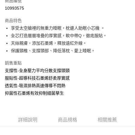
商品編號
LINE Pay
10993575
Apple Pay
商品特色
街口支付
享受太空艙裡的無重力睡眠，枕邊人助眠小芯機 。
全芯打造層層堆疊的厚實感，軟中帶Q，徹底服貼。
全盈+PAY
天絲親膚，添加石墨烯，釋放遠紅外線。
保護頸椎、支撐頭部、降低落枕、愛上睡眠。
運送方式
物流宅配
銷售重點
每筆NT$150，滿NT$1,599(含以上)免運費
支撐性-全身壓力平均分散支撐頭頸
服貼性-超導科技石墨烯舒柔厚實感
透氣性-吸濕排熱高速傳導不悶熱
抑菌性石墨烯有效抑制細菌孳生
詳細說明
商品規格
相關推薦