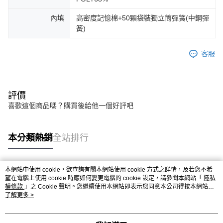
內填
高密度記憶棉+50顆袋裝獨立筒彈簧(中鋼彈
簧)
客服
評價
喜歡這個商品嗎？購買後給他一個好評吧
本分類熱銷
全站排行
本網站中使用 cookie，欲查詢有關本網站使用 cookie 方式之詳情，及若您不希
熱門標籤
望在電腦上使用 cookie 時應如何變更電腦的 cookie 設定，請參閱本網站「
隱私
權條款
」之 Cookie 聲明。您繼續使用本網站即表示您同意本公司得按本網站使
用條款之 Cookie 聲明使用 cookie。
了解更多 >