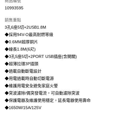
商品編號
LINE Pay
10993595
Apple Pay
銷售重點
街口支付
3孔6座5切+2USB1.8M
◆採用94V-O最高耐燃等級
全盈+PAY
◆0.6MM超厚銅片
◆線長1.8M(6尺)
運送方式
◆3孔5座5切+2PORT USB插座(含開關)
物流宅配
◆超薄拉環3P插頭
每筆NT$150，滿NT$1,599(含以上)免運費
◆過載自動斷電設計
◆用電過載時自動切斷電源
◆維護用電安全避免家庭火警
◆突波濾除/偶突發電流，可自動濾除突波
◆保護電器及維護使用穩定，延長電器使用壽命
◆1650W/15A/125V