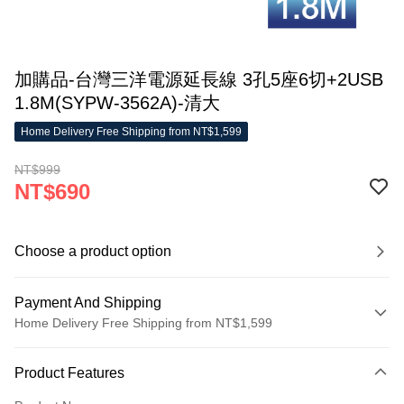
加購品-台灣三洋電源延長線 3孔5座6切+2USB
1.8M(SYPW-3562A)-清大
Home Delivery Free Shipping from NT$1,599
NT$999
NT$690
Choose a product option
Payment And Shipping
Home Delivery Free Shipping from NT$1,599
Payment Method
Product Features
Credit Card (Full Payment)