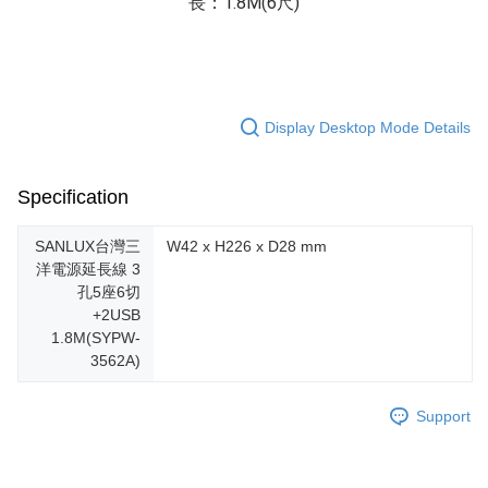
長：1.8M(6尺)
Display Desktop Mode Details
Specification
SANLUX台灣三
W42 x H226 x D28 mm
洋電源延長線 3
孔5座6切
+2USB
1.8M(SYPW-
3562A)
Support