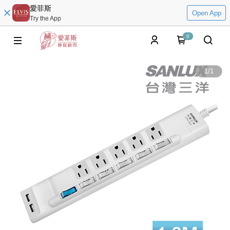
愛菲斯
Open App
Try the App
0
1
/
1