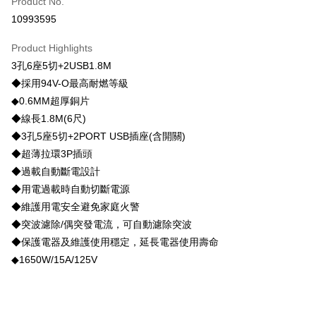
Product No.
LINE Pay
10993595
Apple Pay
Product Highlights
JKOPAY
3孔6座5切+2USB1.8M
◆採用94V-O最高耐燃等級
Plus Pay
◆0.6MM超厚銅片
Shipping Method
◆線長1.8M(6尺)
◆3孔5座5切+2PORT USB插座(含開關)
物流宅配
◆超薄拉環3P插頭
NT$150/order | Free shipping on orders of NT$1,599 or more
◆過載自動斷電設計
◆用電過載時自動切斷電源
◆維護用電安全避免家庭火警
◆突波濾除/偶突發電流，可自動濾除突波
◆保護電器及維護使用穩定，延長電器使用壽命
◆1650W/15A/125V