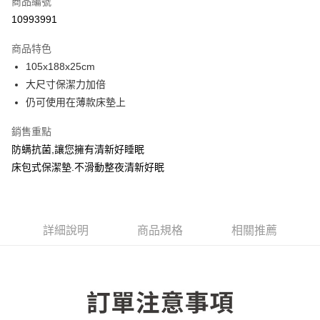
商品編號
LINE Pay
10993991
Apple Pay
商品特色
街口支付
105x188x25cm
大尺寸保潔力加倍
悠遊付
仍可使用在薄款床墊上
全盈+PAY
銷售重點
防螨抗菌,讓您擁有清新好睡眠
運送方式
床包式保潔墊.不滑動整夜清新好眠
物流宅配
每筆NT$150，滿NT$1,599(含以上)免運費
詳細說明
商品規格
相關推薦