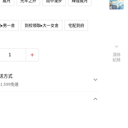
歲月
光年之外
雨中漫步
輝煌歲月
▸男一舍
到校領取▸大一女舍
宅配到府
清除
紀錄
送方式
1,599免運
次付款