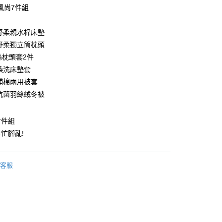
風尚7件組
涼舒柔親水棉床墊
涼舒柔獨立筒枕頭
天絲枕頭套2件
絲換洗床墊套
絲鋪棉兩用被套
柔抗菌羽絲絨冬被
七件組
50，滿NT$1,599(含以上)免運費
忙腳亂!
客服