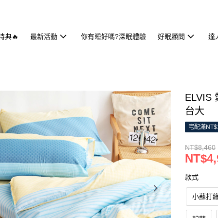
特典🔥
最新活動
你有睡好嗎?深眠體驗
好眠顧問
達
ELVI
台大
宅配滿NT$
NT$8,460
NT$4,
款式
小蘇打