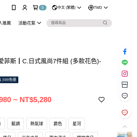
0
中文 (繁體)
TWD
人推薦
活動花絮
S 愛菲斯┃C.日式風尚7件組 (多款花色)-
1,599免運
980 ~ NT$5,280
綠
藍調
熱氣球
爵色
星河