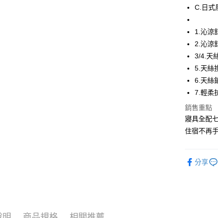
Apple Pay
C.日式
街口支付
1.沁
悠遊付
2.沁
3/4.
全盈+PAY
5.天
6.天
運送方式
7.輕
銷售重點
物流宅配
寢具全配
每筆NT$1
住宿不再手
分享
說明
商品規格
相關推薦