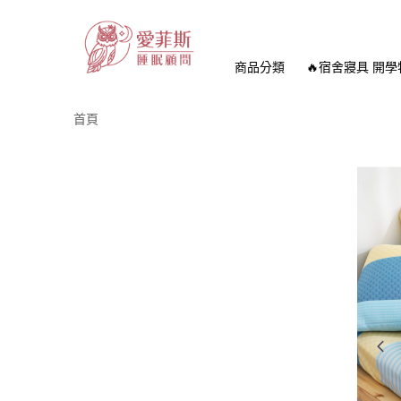
商品分類
🔥宿舍寢具 開學
首頁