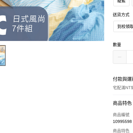
靛藍
送貨方式
到校領取
數量
付款與運
宅配滿NT$
付款方式
商品特色
信用卡一
商品編號
10995598
LINE Pay
商品特色