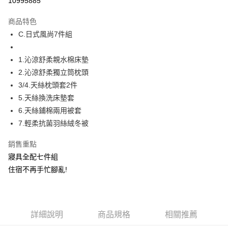
10995885
Apple Pay
商品特色
街口支付
C.日式風尚7件組
悠遊付
1.沁涼舒柔親水棉床墊
全盈+PAY
2.沁涼舒柔獨立筒枕頭
3/4.天絲枕頭套2件
運送方式
5.天絲換洗床墊套
6.天絲鋪棉兩用被套
物流宅配
7.輕柔抗菌羽絲絨冬被
每筆NT$150，滿NT$1,599(含以上)免運費
銷售重點
寢具全配七件組
住宿不再手忙腳亂!
詳細說明
商品規格
相關推薦