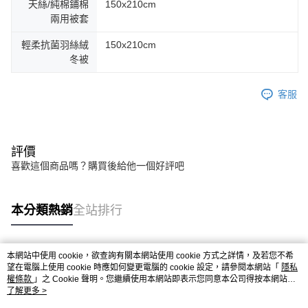
天絲/純棉鋪棉
150x210cm
兩用被套
輕柔抗菌羽絲絨
150x210cm
冬被
客服
評價
喜歡這個商品嗎？購買後給他一個好評吧
本分類熱銷
全站排行
本網站中使用 cookie，欲查詢有關本網站使用 cookie 方式之詳情，及若您不希
熱門標籤
望在電腦上使用 cookie 時應如何變更電腦的 cookie 設定，請參閱本網站「
隱私
權條款
」之 Cookie 聲明。您繼續使用本網站即表示您同意本公司得按本網站使
用條款之 Cookie 聲明使用 cookie。
了解更多 >