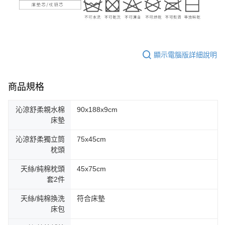
顯示電腦版詳細說明
商品規格
沁涼舒柔親水棉
90x188x9cm
床墊
沁涼舒柔獨立筒
75x45cm
枕頭
天絲/純棉枕頭
45x75cm
套2件
天絲/純棉換洗
符合床墊
床包