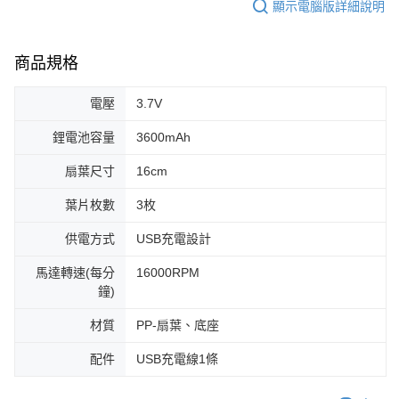
顯示電腦版詳細說明
商品規格
電壓
3.7V
鋰電池容量
3600mAh
扇葉尺寸
16cm
葉片枚數
3枚
供電方式
USB充電設計
馬達轉速(每分
16000RPM
鐘)
材質
PP-扇葉、底座
配件
USB充電線1條