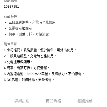
商品編號
LINE Pay
10997351
Apple Pay
商品特色
街口支付
三段風速調整。充電時也能使用
充電提示燈顯示
悠遊付
網罩、扇葉可拆，方便清潔
全盈+PAY
銷售重點
1.小巧輕便，收納摺疊、便於攜帶，可外出使用。
運送方式
2.三段風速調整。充電時也能使用。
物流宅配
3.充電提示燈顯示。
每筆NT$150，滿NT$1,599(含以上)免運費
4.網罩、扇葉可拆，方便清潔。
5.內置鋰電池，3600mAh容量，長續航力，不怕停電。
6.DC馬達，附保險絲，安全省電。
詳細說明
商品規格
相關推薦