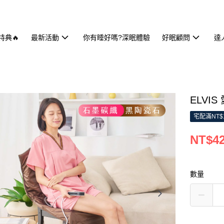
特典🔥
最新活動
你有睡好嗎?深眠體驗
好眠顧問
達
ELV
宅配滿NT$
NT$42
數量