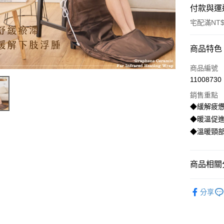
付款與運
宅配滿NT$
付款方式
商品特色
信用卡一
商品編號
11008730
LINE Pay
銷售重點
Apple Pay
◆緩解疲
◆暖溫促
街口支付
◆溫暖頸
悠遊付
全盈+PAY
商品相關分
陶瓷溫熱
運送方式
分享
物流宅配
每筆NT$1