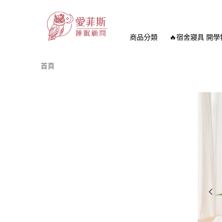
商品分類
🔥宿舍寢具 開學
首頁