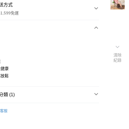
送方式
1,599免運
次付款
清除
紀錄
憊
進健康
部放鬆
類 (1)
輔健儀
客服
50，滿NT$1,599(含以上)免運費