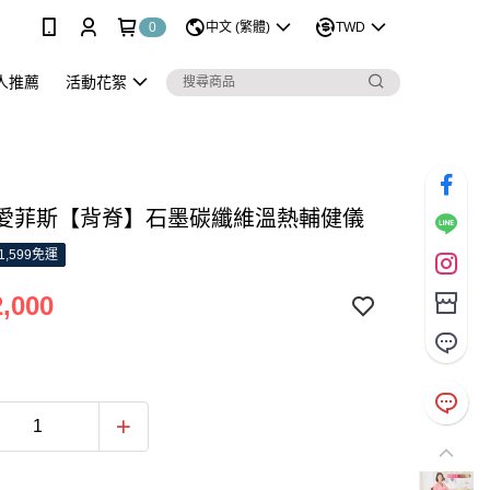
0
中文 (繁體)
TWD
人推薦
活動花絮
IS 愛菲斯【背脊】石墨碳纖維溫熱輔健儀
1,599免運
,000