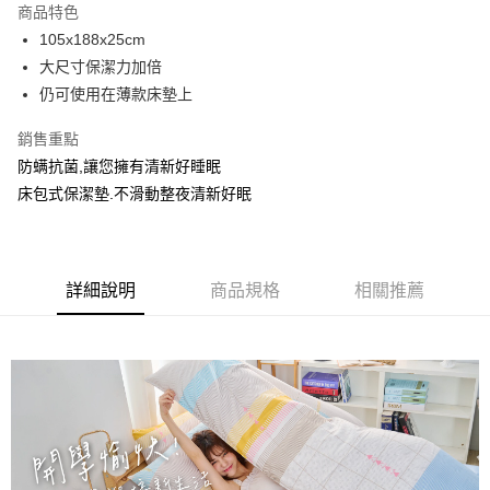
商品特色
街口支付
105x188x25cm
大尺寸保潔力加倍
悠遊付
仍可使用在薄款床墊上
全盈+PAY
銷售重點
防螨抗菌,讓您擁有清新好睡眠
運送方式
床包式保潔墊.不滑動整夜清新好眠
物流宅配
每筆NT$150，滿NT$1,599(含以上)免運費
詳細說明
商品規格
相關推薦