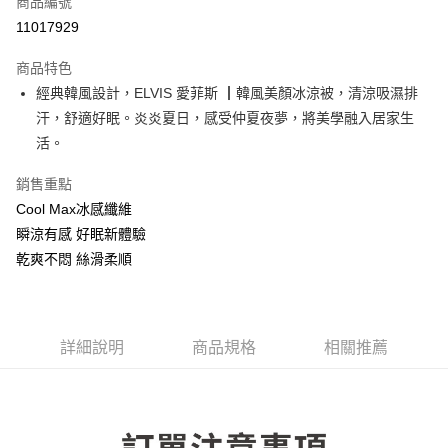
商品編號
LINE Pay
11017929
Apple Pay
商品特色
街口支付
經典韓風設計，ELVIS 愛菲斯 ┃韓風美顏冰涼被，清涼吸濕排
汗，舒適好眠。炎炎夏日，感受仲夏夜夢，將美學融入居家生
悠遊付
活。
全盈+PAY
銷售重點
Cool Max冰感纖維
運送方式
瞬涼有感 好眠新體驗
物流宅配
乾爽不悶 絲滑柔順
每筆NT$150，滿NT$1,599(含以上)免運費
詳細說明
商品規格
相關推薦