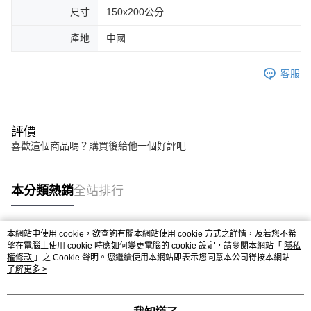
尺寸
150x200公分
產地
中國
客服
評價
喜歡這個商品嗎？購買後給他一個好評吧
本分類熱銷
全站排行
本網站中使用 cookie，欲查詢有關本網站使用 cookie 方式之詳情，及若您不希
熱門標籤
望在電腦上使用 cookie 時應如何變更電腦的 cookie 設定，請參閱本網站「
隱私
權條款
」之 Cookie 聲明。您繼續使用本網站即表示您同意本公司得按本網站使
用條款之 Cookie 聲明使用 cookie。
了解更多 >