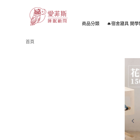
商品分類
🔥宿舍寢具 開學
首頁