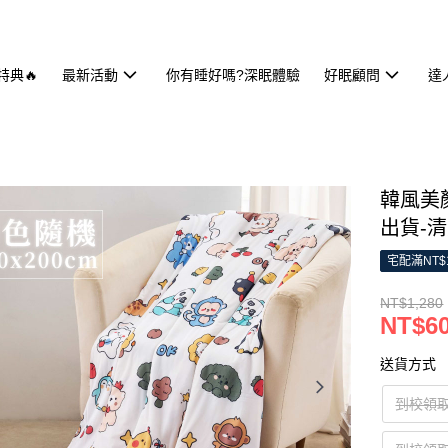
特典🔥
最新活動
你有睡好嗎?深眠體驗
好眠顧問
達
韓風美顏
出貨-
宅配滿NT$
NT$1,280
NT$6
送貨方式
到校領