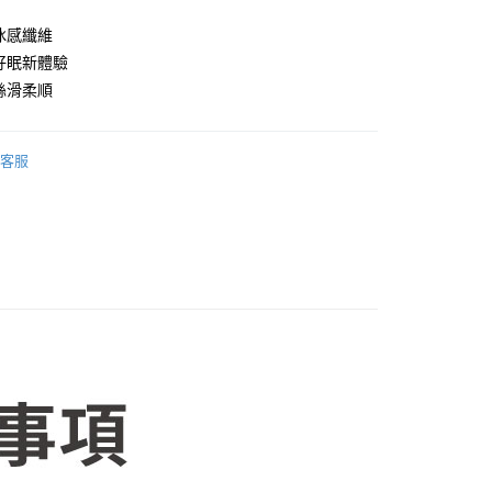
ax冰感纖維
好眠新體驗
絲滑柔順
客服
50，滿NT$1,599(含以上)免運費