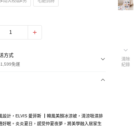
▸南大校區▸男
宅配到府
送方式
清除
1,599免運
紀錄
次付款
風設計，ELVIS 愛菲斯 ┃韓風美顏冰涼被，清涼吸濕排
適好眠。炎炎夏日，感受仲夏夜夢，將美學融入居家生