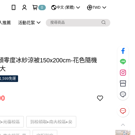
0
中文 (繁體)
TWD
人推薦
活動花絮
零度冰紗涼被150x200cm-花色隨機
清大
1,599免運
00
取▸光復校區
到校領取▸南大校區▸女