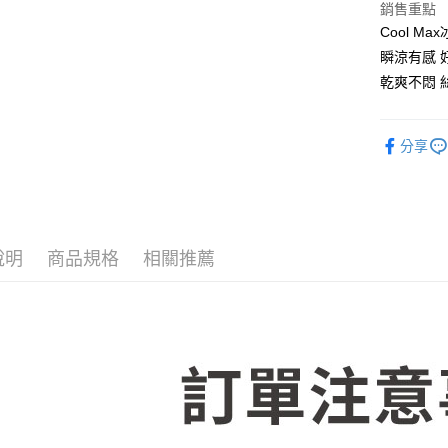
銷售重點
Cool M
全盈+PAY
瞬涼有感 
乾爽不悶 
運送方式
物流宅配
分享
每筆NT$1
說明
商品規格
相關推薦