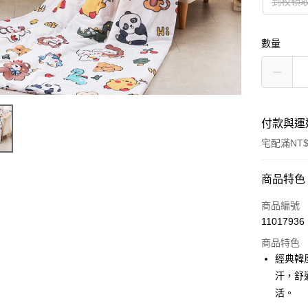
到校領取
數量
付款與運
宅配滿NT$
付款方式
商品特色
信用卡一
商品編號
11017936
LINE Pay
商品特色
Apple Pay
經典韓
汗，舒
街口支付
活。
悠遊付