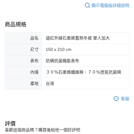
顯示電腦版詳細說明
商品規格
品名
遠紅外線石墨烯蓄熱冬被 單人加大
尺寸
150 x 210 cm
表布
防螨抗菌機能表布
內填
３０％石墨烯纖維棉、７０％透氣抗菌棉
產地
台灣
客服
評價
喜歡這個商品嗎？購買後給他一個好評吧