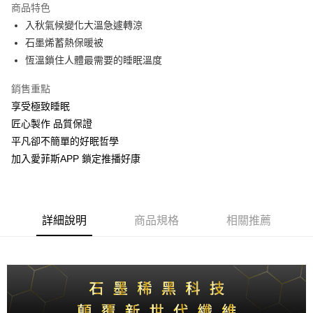
商品特色
街口支付
入秋氣候變化大溫急遽轉涼
石墨烯蓄熱保暖被
Google Pay
恆溫鎖住人體最需要的睡眠溫度
全盈+PAY
銷售重點
享受極致睡眠
運送方式
匠心製作 品質保證
物流宅配
平凡卻不簡單的好眠哲學
每筆NT$150，滿NT$1,599(含以上)免運費
加入愛菲斯APP 鎖定推播好康
詳細說明
商品規格
相關推薦