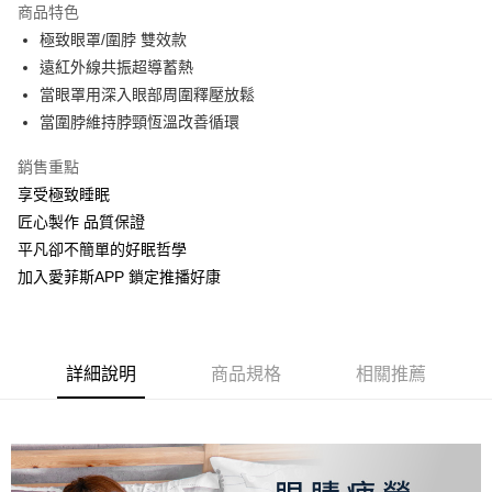
商品特色
街口支付
極致眼罩/圍脖 雙效款
遠紅外線共振超導蓄熱
悠遊付
當眼罩用深入眼部周圍釋壓放鬆
Google Pay
當圍脖維持脖頸恆溫改善循環
全盈+PAY
銷售重點
享受極致睡眠
運送方式
匠心製作 品質保證
物流宅配
平凡卻不簡單的好眠哲學
每筆NT$150，滿NT$1,599(含以上)免運費
加入愛菲斯APP 鎖定推播好康
詳細說明
商品規格
相關推薦