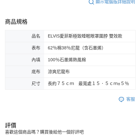
顯示電腦版詳細說明
商品規格
品名
ELVIS愛菲斯極致睡眠眼罩圍脖 雙效款
表布
62％棉38％尼龍（含石墨烯）
內填
100％石墨烯熱風棉
底布
涼爽尼龍布
尺寸
長約７５ｃｍ 最寬處１５．５ｃｍ±５％
客服
評價
喜歡這個商品嗎？購買後給他一個好評吧