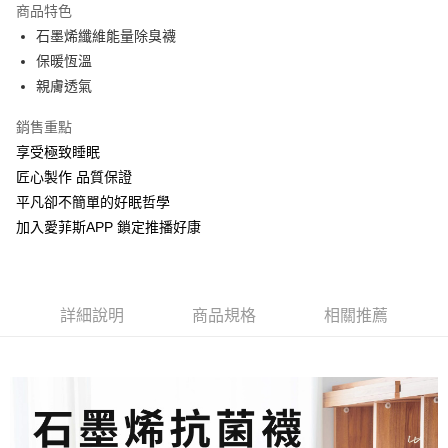
商品特色
街口支付
石墨烯纖維能量除臭襪
保暖恆溫
悠遊付
親膚透氣
Google Pay
銷售重點
全盈+PAY
享受極致睡眠
匠心製作 品質保證
運送方式
平凡卻不簡單的好眠哲學
物流宅配
加入愛菲斯APP 鎖定推播好康
每筆NT$150，滿NT$1,599(含以上)免運費
詳細說明
商品規格
相關推薦