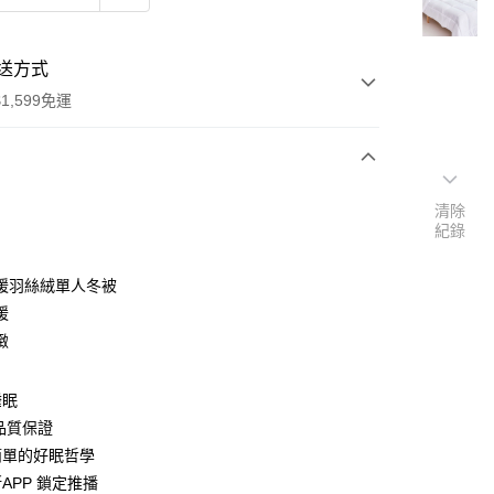
送方式
1,599免運
次付款
清除
紀錄
暖羽絲絨單人冬被
暖
緻
睡眠
品質保證
簡單的好眠哲學
APP 鎖定推播