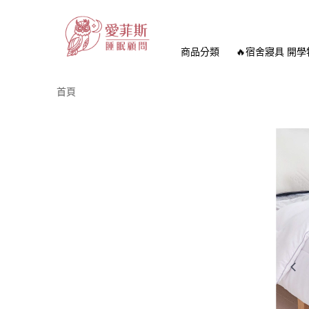
商品分類
🔥宿舍寢具 開學
首頁