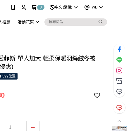
0
中文 (繁體)
TWD
人推薦
活動花絮
S 愛菲斯-單人加大-輕柔保暖羽絲絨冬被
A優惠)
1,599免運
80