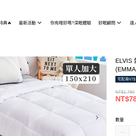
特典🔥
最新活動
你有睡好嗎?深眠體驗
好眠顧問
達
ELVI
(EMM
宅配滿NT$
NT$1,780
NT$7
數量