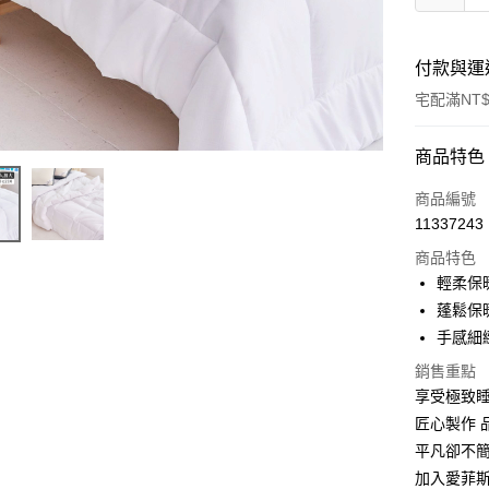
付款與運
宅配滿NT$
付款方式
商品特色
信用卡一
商品編號
11337243
LINE Pay
商品特色
Apple Pay
輕柔保
蓬鬆保
街口支付
手感細
悠遊付
銷售重點
享受極致
全盈+PAY
匠心製作 
平凡卻不
運送方式
加入愛菲斯