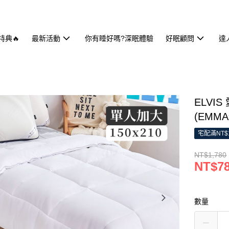
特典🔥
最新活動
你有睡好嗎?深眠體驗
好眠顧問
達
ELVI
(EMM
宅配滿NT$
NT$1,780
NT$7
數量