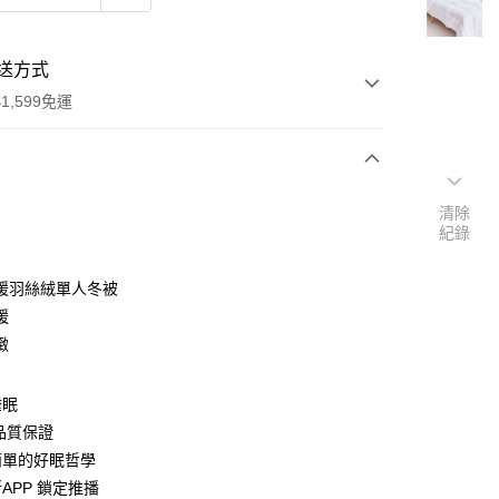
送方式
1,599免運
次付款
清除
紀錄
暖羽絲絨單人冬被
暖
緻
睡眠
品質保證
簡單的好眠哲學
APP 鎖定推播