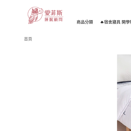
商品分類
🔥宿舍寢具 開學
首頁