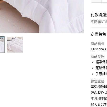
付款與運
宅配滿NT$
付款方式
商品特色
信用卡一
商品編號
11337243
LINE Pay
商品特色
Apple Pay
輕柔保
蓬鬆保
街口支付
手感細
悠遊付
銷售重點
享受極致
全盈+PAY
匠心製作 
平凡卻不
運送方式
加入愛菲斯