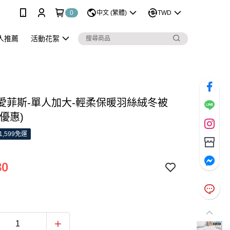
0
中文 (繁體)
TWD
人推薦
活動花絮
S 愛菲斯-單人加大-輕柔保暖羽絲絨冬被
A優惠)
1,599免運
80