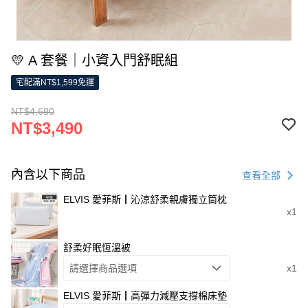
💛 A 套餐｜小資入門舒眠組
宅配滿NT$1,599免運
NT$4,680
NT$3,490
內含以下商品
查看全部
ELVIS 愛菲斯┃沁涼舒柔親膚獨立筒枕
x1
舒柔好眠恆溫被
請選擇商品選項
x1
ELVIS 愛菲斯┃高彈力減壓支撐棉床墊