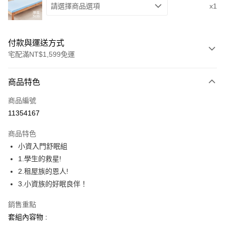
請選擇商品選項
x1
付款與運送方式
宅配滿NT$1,599免運
付款方式
商品特色
信用卡一次付款
商品編號
LINE Pay
11354167
Apple Pay
商品特色
街口支付
小資入門舒眠組
1.學生的救星!
悠遊付
2.租屋族的恩人!
Google Pay
3.小資族的好眠良伴！
全盈+PAY
銷售重點
套組內容物 :
運送方式