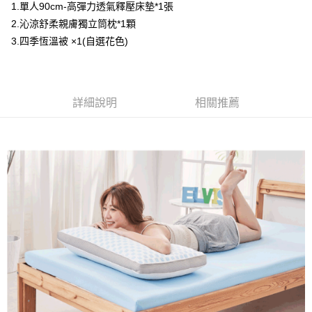
1.單人90cm-高彈力透氣釋壓床墊*1張
物流宅配
2.沁涼舒柔親膚獨立筒枕*1顆
每筆NT$150，滿NT$1,599(含以上)免運費
3.四季恆溫被 ×1(自選花色)
詳細說明
相關推薦