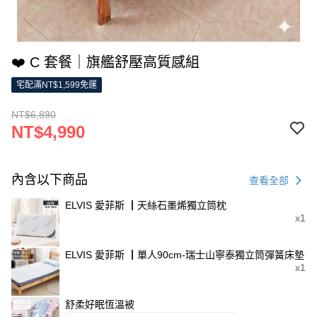
❤️ C 套餐｜旗艦舒壓高質感組
宅配滿NT$1,599免運
NT$6,890
NT$4,990
內含以下商品
查看全部
ELVIS 愛菲斯 ┃天絲石墨烯獨立筒枕
x1
ELVIS 愛菲斯 ┃單人90cm-瑞士山寧泰獨立筒彈簧床墊
x1
舒柔好眠恆溫被