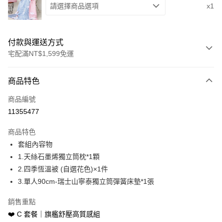
請選擇商品選項
x1
付款與運送方式
宅配滿NT$1,599免運
付款方式
商品特色
信用卡一次付款
商品編號
LINE Pay
11355477
Apple Pay
商品特色
街口支付
套組內容物
1.天絲石墨烯獨立筒枕*1顆
悠遊付
2.四季恆溫被 (自選花色)×1件
Google Pay
3.單人90cm-瑞士山寧泰獨立筒彈簧床墊*1張
全盈+PAY
銷售重點
❤️ C 套餐｜旗艦舒壓高質感組
運送方式