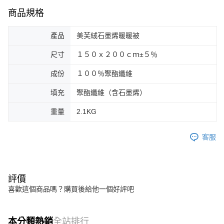
商品規格
產品
美芙絨石墨烯暖暖被
尺寸
１５０ｘ２００ｃｍ±５％
成份
１００％聚酯纖維
填充
聚酯纖維（含石墨烯）
重量
2.1KG
客服
評價
喜歡這個商品嗎？購買後給他一個好評吧
本分類熱銷
全站排行