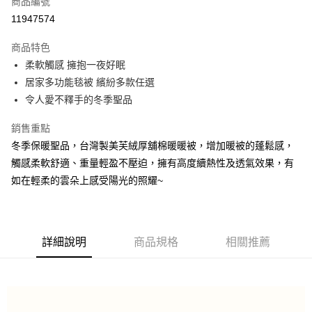
商品編號
信用卡分期付款
11947574
3 期 0 利率 每期
NT$233
21家銀行
商品特色
6 期 0 利率 每期
NT$116
21家銀行
合作金庫商業銀行
第一商業銀行
柔軟觸感 擁抱一夜好眠
華南商業銀行
彰化商業銀行
合作金庫商業銀行
第一商業銀行
LINE Pay
居家多功能毯被 繽紛多款任選
上海商業儲蓄銀行
台北富邦商業銀行
華南商業銀行
彰化商業銀行
國泰世華商業銀行
兆豐國際商業銀行
令人愛不釋手的冬季聖品
Apple Pay
上海商業儲蓄銀行
台北富邦商業銀行
臺灣中小企業銀行
台中商業銀行
國泰世華商業銀行
兆豐國際商業銀行
銷售重點
匯豐（台灣）商業銀行
華泰商業銀行
街口支付
臺灣中小企業銀行
台中商業銀行
聯邦商業銀行
遠東國際商業銀行
冬季保暖聖品，台灣製美芙絨厚舖棉暖暖被，增加暖被的蓬鬆感，
匯豐（台灣）商業銀行
華泰商業銀行
Google Pay
元大商業銀行
永豐商業銀行
觸感柔軟舒適、重量輕盈不壓迫，擁有高度續熱性及透氣效果，有
聯邦商業銀行
遠東國際商業銀行
玉山商業銀行
星展（台灣）商業銀行
元大商業銀行
永豐商業銀行
如在輕柔的雲朵上感受陽光的照耀~
全盈+PAY
台新國際商業銀行
中國信託商業銀行
玉山商業銀行
星展（台灣）商業銀行
台灣樂天信用卡公司
台新國際商業銀行
中國信託商業銀行
運送方式
台灣樂天信用卡公司
物流宅配
詳細說明
商品規格
相關推薦
每筆NT$150，滿NT$1,599(含以上)免運費