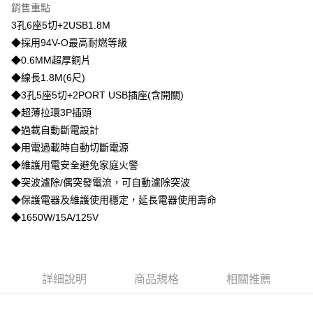
銷售重點
街口支付
3孔6座5切+2USB1.8M
◆採用94V-O最高耐燃等級
全盈+PAY
◆0.6MM超厚銅片
◆線長1.8M(6尺)
運送方式
◆3孔5座5切+2PORT USB插座(含開關)
物流宅配
◆超薄拉環3P插頭
每筆NT$150，滿NT$1,599(含以上)免運費
◆過載自動斷電設計
◆用電過載時自動切斷電源
◆維護用電安全避免家庭火警
◆突波濾除/偶突發電流，可自動濾除突波
◆保護電器及維護使用穩定，延長電器使用壽命
◆1650W/15A/125V
詳細說明
商品規格
相關推薦