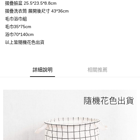
街口支付
摺疊臉盆 25.5*23.5*8.8cm
摺疊洗衣筒 展開後尺寸 43*36cm
悠遊付
毛巾浴巾組
Google Pay
毛巾35*75cm
浴巾70*140cm
全盈+PAY
以上皆隨機花色出貨
運送方式
物流宅配
詳細說明
相關推薦
每筆NT$150，滿NT$1,599(含以上)免運費