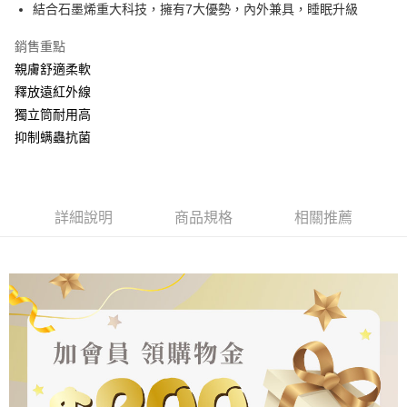
街口支付
結合石墨烯重大科技，擁有7大優勢，內外兼具，睡眠升級
全盈+PAY
銷售重點
親膚舒適柔軟
運送方式
釋放遠紅外線
物流宅配
獨立筒耐用高
每筆NT$150，滿NT$1,599(含以上)免運費
抑制螨蟲抗菌
詳細說明
商品規格
相關推薦