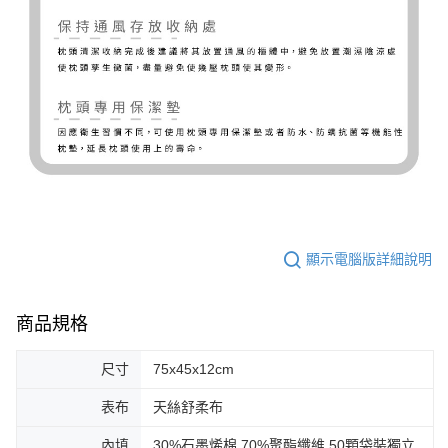
顯示電腦版詳細說明
商品規格
尺寸
75x45x12cm
表布
天絲舒柔布
內填
30%石墨烯棉.70%聚酯纖維.50顆袋裝獨立