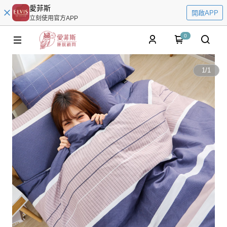
愛菲斯
開啟APP
立刻使用官方APP
0
1
/
1