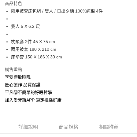
商品特色
街口支付
兩用被套床包組 / 雙人 / 日出夕穗 100%純棉 4件
全盈+PAY
雙人 5 X 6.2 尺
運送方式
枕頭套 2件 45 X 75 cm
物流宅配
兩用被套 180 X 210 cm
每筆NT$150，滿NT$1,599(含以上)免運費
床墊套 150 X 186 X 30 cm
銷售重點
享受極致睡眠
匠心製作 品質保證
平凡卻不簡單的好眠哲學
加入愛菲斯APP 鎖定推播好康
詳細說明
商品規格
相關推薦