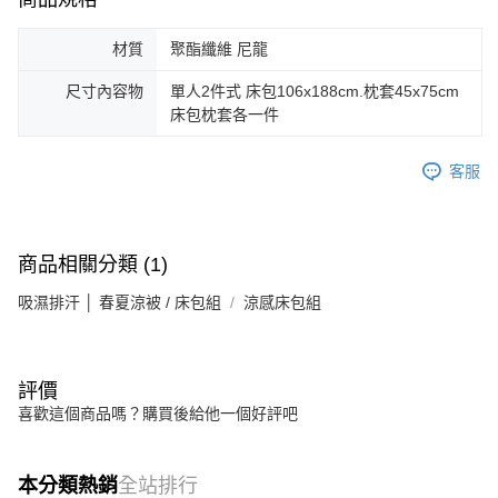
材質
聚酯纖維 尼龍
尺寸內容物
單人2件式 床包106x188cm.枕套45x75cm
床包枕套各一件
客服
商品相關分類 (1)
吸濕排汗 │ 春夏涼被 / 床包組
涼感床包組
評價
喜歡這個商品嗎？購買後給他一個好評吧
本分類熱銷
全站排行