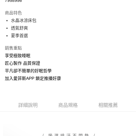
7958956
Apple Pay
商品特色
街口支付
水晶冰涼床包
透氣舒爽
全盈+PAY
夏季首選
運送方式
銷售重點
物流宅配
享受極致睡眠
每筆NT$150，滿NT$1,599(含以上)免運費
匠心製作 品質保證
平凡卻不簡單的好眠哲學
加入愛菲斯APP 鎖定推播好康
詳細說明
商品規格
相關推薦