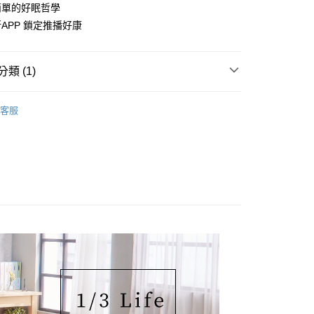
簡單的好眠哲學
APP 鎖定推播好康
50，滿NT$1,599(含以上)免運費
類 (1)
│ 純棉床包被套組
雙人尺寸-被套床包4件組
客服