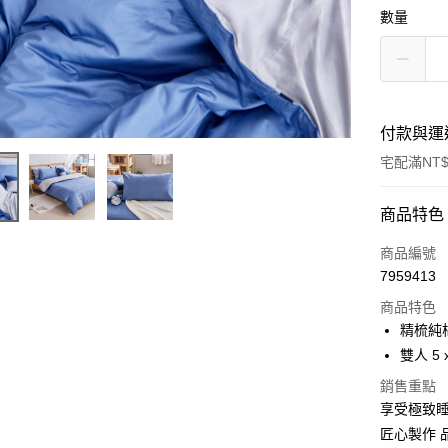
數量
付款與運
宅配滿NT$
付款方式
商品特色
信用卡一
商品編號
7959413
LINE Pay
商品特色
Apple Pay
精梳純
雙人 5 x
街口支付
銷售重點
全盈+PAY
享受極致
匠心製作 