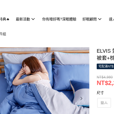
特典🔥
最新活動
你有睡好嗎?深眠體驗
好眠顧問
達
件組
ELVI
被套+枕
宅配滿NT$
NT$4,980
NT$2,
尺寸
雙人