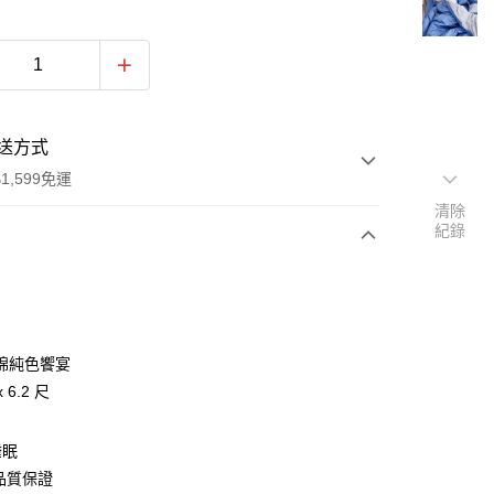
送方式
1,599免運
清除
紀錄
次付款
棉純色饗宴
 6.2 尺
睡眠
品質保證