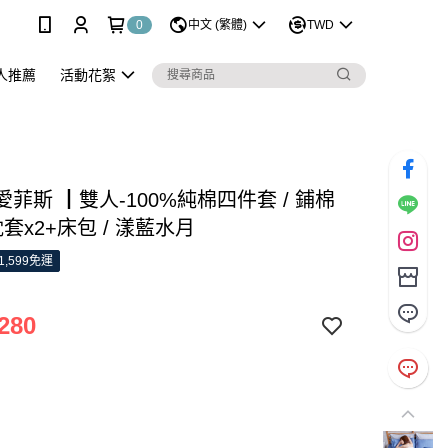
0
中文 (繁體)
TWD
人推薦
活動花絮
S 愛菲斯 ┃雙人-100%純棉四件套 / 鋪棉
套x2+床包 / 漾藍水月
1,599免運
280