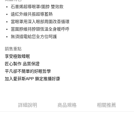
街口支付
石墨烯超導眼罩/圍脖 雙效款
遠紅外線共振超導蓄熱
全盈+PAY
當眼罩用深入眼部周圍改善循環
當圍脖維持脖頸恆溫全身暖呼呼
運送方式
無須插電給您全方位呵護
物流宅配
每筆NT$150，滿NT$1,599(含以上)免運費
銷售重點
享受極致睡眠
匠心製作 品質保證
平凡卻不簡單的好眠哲學
加入愛菲斯APP 鎖定推播好康
詳細說明
商品規格
相關推薦