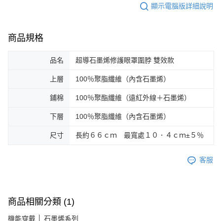
顯示電腦版詳細說明
商品規格
品名
超導石墨烯修護眼罩圍脖 雙效款
上層
100％聚脂纖維（內含石墨烯）
鋪棉
100％聚酯纖維（遠紅外線＋石墨烯）
下層
100％聚脂纖維（內含石墨烯）
尺寸
長約６６ｃｍ 最寬處１０．４ｃｍ±５％
客服
商品相關分類 (1)
機能穿戴 │ 石墨烯系列