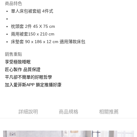
商品特色
街口支付
單人床包被套組 4件式
全盈+PAY
枕頭套 2件 45 X 75 cm
兩用被套150 x 210 cm
運送方式
床墊套 90 x 186 x 12 cm 適用薄款床包
物流宅配
每筆NT$150，滿NT$1,599(含以上)免運費
銷售重點
享受極致睡眠
匠心製作 品質保證
平凡卻不簡單的好眠哲學
加入愛菲斯APP 鎖定推播好康
詳細說明
商品規格
相關推薦