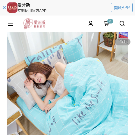
愛菲斯
開啟APP
立刻使用官方APP
0
1
/
1