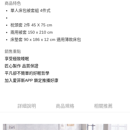
商品特色
街口支付
單人床包被套組 4件式
全盈+PAY
枕頭套 2件 45 X 75 cm
兩用被套 150 x 210 cm
運送方式
床墊套 90 x 186 x 12 cm 適用薄款床包
物流宅配
每筆NT$150，滿NT$1,599(含以上)免運費
銷售重點
享受極致睡眠
匠心製作 品質保證
平凡卻不簡單的好眠哲學
加入愛菲斯APP 鎖定推播好康
詳細說明
商品規格
相關推薦