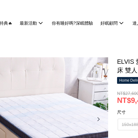
特典🔥
最新活動
你有睡好嗎?深眠體驗
好眠顧問
達
ELV
床 雙人
Home Deliv
NT$27,60
NT$9,
尺寸
150x18