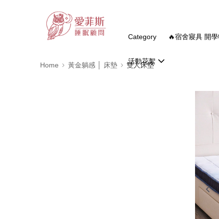
Category
🔥宿舍寢具 開學
活動花絮
Home
黃金躺感 │ 床墊
雙人床墊