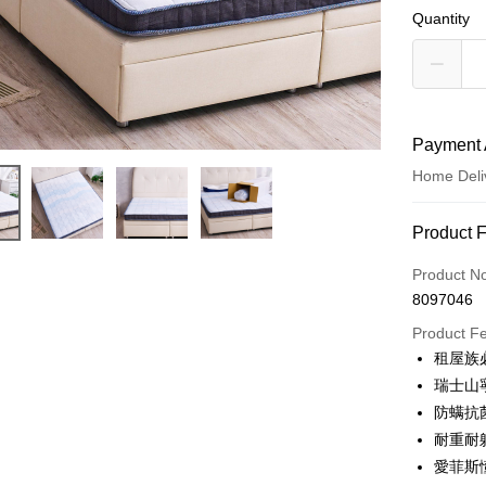
Quantity
Payment 
Home Deli
Payment
Product 
Credit Car
Product N
8097046
LINE Pay
Product F
Apple Pay
租屋族
瑞士山
JKOPAY
防螨抗
Plus Pay
耐重耐
愛菲斯