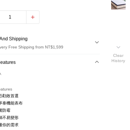
And Shipping
very Free Shipping from NT$1,599
Clear
History
 Method
Features
d (Full Payment)
o.
eatures
必勸敗首選
寧泰機能表布
菌防霉
躺不易變形
懂你的需求