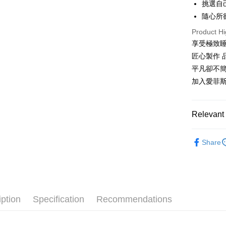
挑選自
Shipping
隨心所
物流宅配
Product Hi
NT$150/ord
享受極致
匠心製作 
平凡卻不
加入愛菲斯
Relevant 
黃金躺感 │
Share
黃金躺感 │
黃金躺感 │
iption
Specification
Recommendations