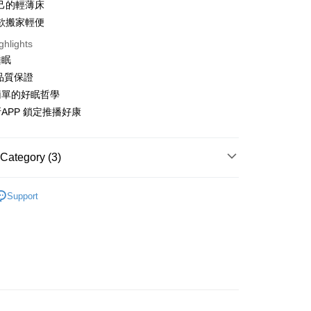
己的輕薄床
 Method
欲搬家輕便
ghlights
er | Free shipping on orders of NT$1,599 or more
睡眠
品質保證
簡單的好眠哲學
APP 鎖定推播好康
Category (3)
 床墊
雙人床墊
Support
 床墊
薄床墊-13公分以下
 床墊
獨立筒床墊