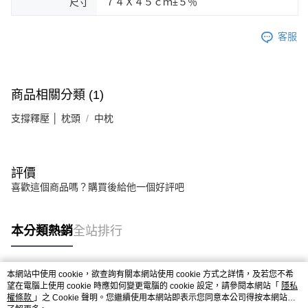
尺寸
７４Ｘ４５ｃｍ±５％
客服
商品相關分類 (1)
支撐釋壓 │ 枕頭
中枕
評價
喜歡這個商品嗎？購買後給他一個好評吧
本分類熱銷
全站排行
本網站中使用 cookie，欲查詢有關本網站使用 cookie 方式之詳情，及若您不希
熱門標籤
望在電腦上使用 cookie 時應如何變更電腦的 cookie 設定，請參閱本網站「
隱私
權條款
」之 Cookie 聲明。您繼續使用本網站即表示您同意本公司得按本網站使