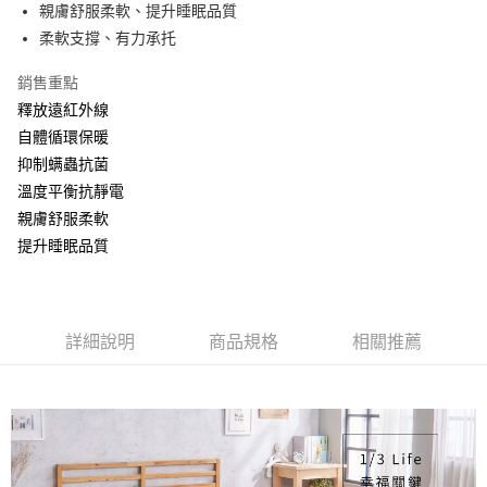
街口支付
親膚舒服柔軟、提升睡眠品質
柔軟支撐、有力承托
全盈+PAY
銷售重點
運送方式
釋放遠紅外線
物流宅配
自體循環保暖
每筆NT$150，滿NT$1,599(含以上)免運費
抑制螨蟲抗菌
溫度平衡抗靜電
親膚舒服柔軟
提升睡眠品質
詳細說明
商品規格
相關推薦